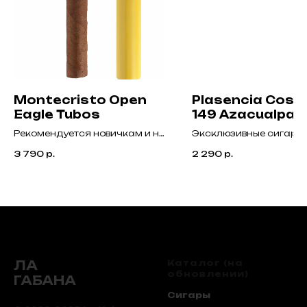
Montecristo Open
Plasenсia Cose
Eagle Tubos
149 Azacualpa 
Рекомендуется новичкам и не
Эксклюзивные сигары
слишком требовательным к
средней крепости с н
3 790
р.
2 290
р.
многогранности букета
кедра, кожи, кофе и с
курильщикам.
пряности, предлагаю
уникальный и неповто
курительный опыт.
ЛА
Каталог (на
обновлении)
ГАБАНА
Сигары