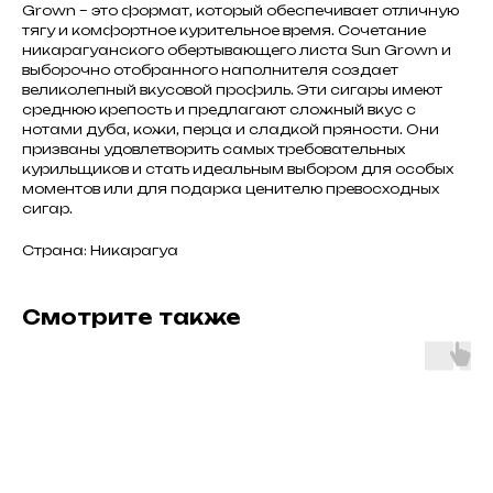
Grown – это формат, который обеспечивает отличную
тягу и комфортное курительное время. Сочетание
никарагуанского обертывающего листа Sun Grown и
выборочно отобранного наполнителя создает
великолепный вкусовой профиль. Эти сигары имеют
среднюю крепость и предлагают сложный вкус с
нотами дуба, кожи, перца и сладкой пряности. Они
призваны удовлетворить самых требовательных
курильщиков и стать идеальным выбором для особых
моментов или для подарка ценителю превосходных
сигар.
Страна: Никарагуа
Смотрите также