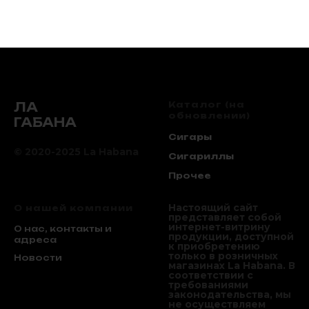
лучших в винтажной
коллекции известного
Gurkha.
ЛА
Каталог (на
обновлении)
ГАБАНА
Сигары
© 2020-2025 La Habana
Сигариллы
Прочее
Настоящий сайт
О нашей компании
представляет собой
интернет-витрину
О нас, контакты и
продукции, доступной
адреса
к приобретению
только в розничных
Новости
магазинах La Habana. В
соответствии с
требованиями
законодательства, мы
не осуществляем