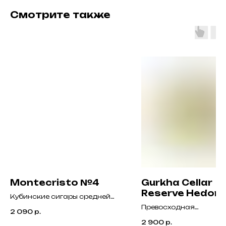
Смотрите также
Montecristo №4
Gurkha Cellar
Reserve Hedon
Кубинские сигары средней
Grand Rothschil
крепости с нотами кедра,
Превосходная
2 090
р.
Years Tubos
кофе и шоколада.
доминиканская сигар
2 900
р.
которая считается од