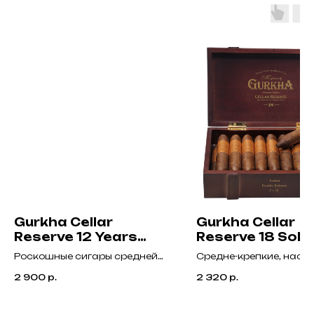
Gurkha Cellar
Gurkha Cellar
Reserve 12 Years
Reserve 18 Sola
Platinum Tubos
Double Robusto
Роскошные сигары средней
Средне-крепкие, нас
крепости, выдержанные 12
мягкими ароматами с
2 900
р.
2 320
р.
лет в никрагуанских
упакованные в покрыт
баррикадах, с нотами кедра,
рояльным лаком короб
кофе, какао и сладкой