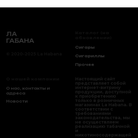
пряности, предлагающие
уникальное курительное
удовольствие.
ЛА
Каталог (на
обновлении)
ГАБАНА
Сигары
© 2020-2025 La Habana
Сигариллы
Прочее
Настоящий сайт
О нашей компании
представляет собой
интернет-витрину
О нас, контакты и
продукции, доступной
адреса
к приобретению
только в розничных
Новости
магазинах La Habana. В
соответствии с
требованиями
законодательства, мы
не осуществляем
реализацию табачной
и
никотиносодержащей