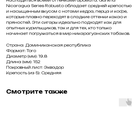
насладиться всеми оттенками аромата. Gurkha
Nicaragua Series Robusto обладает средней крепостью
и насыщенным вкусом с нотами кедра, перца и кофе,
которые плавно переходят в сладкие оттенки какао и
пряностей. Эти сигары идеально подходят как для
опытных курильщиков, так и для тех, кто только
начинает погружаться в мир никарагуанских табаков.
Страна: Доминиканская республика
Формат: Toro
Диаметр (мм): 19.8
Длина (мм): 152
Покровный лист: Эквадор
Крепость (из 5): Средняя
Смотрите также