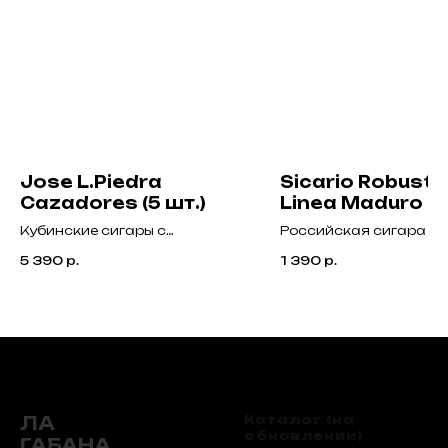
Jose L.Piedra
Sicario Robusto
Cazadores (5 шт.)
Linea Maduro
Кубинские сигары с
Российская сигара ср
насыщенным вкусом земли и
высокой крепости с
5 390
р.
1 390
р.
древесины по доступной
насыщенным древесно
цене.
кожаным вкусом, спец
плотным ароматом Ma
ЛА
Каталог (на
обновлении)
ГАБАНА