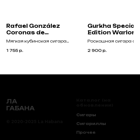
Rafael González
Gurkha Special
Coronas de
Edition Warlord
Lonsdales
Мягкая кубинская сигара
Роскошная сигара с
формата Hermosos No. 4 с
насыщенным и мощн
1 755
р.
2 900
р.
деликатным вкусом кедра,
вкусом, богатый букет 
орехов, лёгкой сладости и
древесными, пряными 
мягких специй.
землистыми нотами.
ЛА
Каталог (на
обновлении)
ГАБАНА
Сигары
© 2020-2025 La Habana
Сигариллы
Прочее