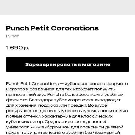
Punch Petit Coronations
Punch
1 690
р.
Зарезервировать в магазине
Punch Petit Coronations — кубинская сигара формата
Coronitas, созданная для тех, кто хочет получить
полноценный вкус Punch в более коротком и удобном
формате. Благодаря тубе сигара хорошо подходит
для хранения, подарка или поездки. Во вкусе
раскрываются древесные, ореховые, земляные и слегка
пряные оттенки, характерные для классических
кубинских сигар. Средняя крепость делает её
универсальным выбором как для спокойной дневной
паузы, так и для вечернего курения без чрезмерной