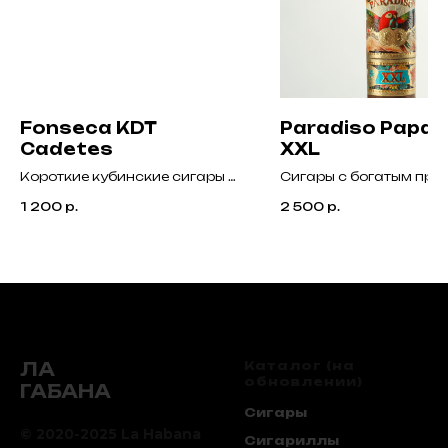
Fonseca KDT
Paradiso Papa
Cadetes
XXL
Короткие кубинские сигары с
Сигары с богатым пря
мягким вкусом и утонченным
вкусом, земляные ноты
1 200
р.
2 500
р.
ароматом.
кедра дополняют легк
ароматы грецких орехо
кофе эспрессо и темн
шоколад.
ЛА
Каталог (на
обновлении)
ГАБАНА
Сигары
© 2020-2025 La Habana
Сигариллы