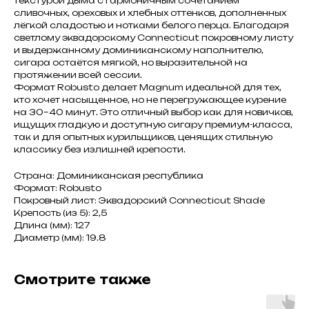
текстурой дыма с гармоничным сочетанием
сливочных, ореховых и хлебных оттенков, дополненных
лёгкой сладостью и нотками белого перца. Благодаря
светлому эквадорскому Connecticut покровному листу
и выдержанному доминиканскому наполнителю,
сигара остаётся мягкой, но выразительной на
протяжении всей сессии.
Формат Robusto делает Magnum идеальной для тех,
кто хочет насыщенное, но не перегружающее курение
на 30–40 минут. Это отличный выбор как для новичков,
ищущих гладкую и доступную сигару премиум-класса,
так и для опытных курильщиков, ценящих стильную
классику без излишней крепости.
Страна: Доминиканская республика
Формат: Robusto
Покровный лист: Эквадорский Connecticut Shade
Крепость (из 5): 2,5
Длина (мм): 127
Диаметр (мм): 19.8
Смотрите также