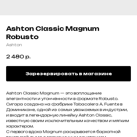
Ashton Classic Magnum
Robusto
Ashton
2 480
р.
Зарезервировать в магазине
Ashton Classic Magnum — это воплощение
элегантности и утончённости в формате Robusto.
Сигара создана на фабрике Tabacalera A. Fuente в
Доминикане, одной из самых уважаемых в индустрии,
и входит в легендарную линейку Ashton Classic,
известную своим исключительным качеством и мягким
характером.
С первого вдоха Magnum раскрывается бархатной