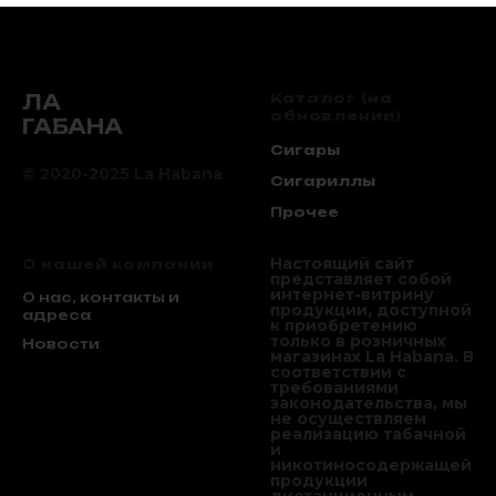
ЛА
Каталог (на
обновлении)
ГАБАНА
Сигары
© 2020-2025 La Habana
Сигариллы
Прочее
Настоящий сайт
О нашей компании
представляет собой
интернет-витрину
О нас, контакты и
продукции, доступной
адреса
к приобретению
только в розничных
Новости
магазинах La Habana. В
соответствии с
требованиями
законодательства, мы
не осуществляем
реализацию табачной
и
никотиносодержащей
продукции
дистанционным