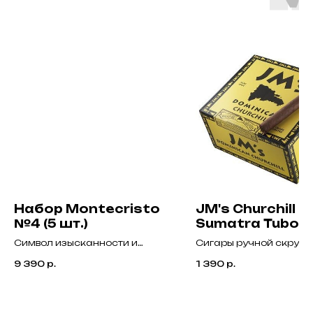
Набор Montecristo
JM's Churchill
№4 (5 шт.)
Sumatra Tubos
Символ изысканности и
Сигары ручной скрутк
качества, набор от одного из
доминиканского
9 390
р.
1 390
р.
самых узнаваемых брендов в
производства из
мире сигар.
выдержанных листов
кубинских сортов таба