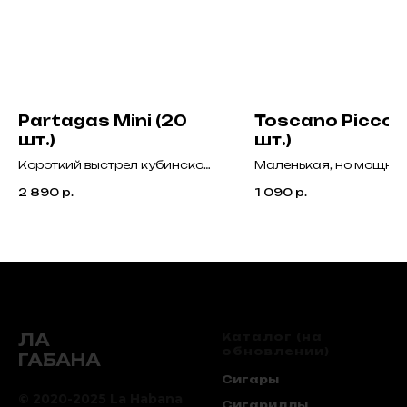
Partagas Mini (20
Toscano Piccolo
шт.)
шт.)
Короткий выстрел кубинской
Маленькая, но мощна
крепости. Пряный, дерзкий, с
итальянская сигарилл
2 890
р.
1 090
р.
характерным дымным
насыщенным вкусом
акцентом.
копчёного табака, кож
специй. Идеальна для
крепкой паузы без
компромиссов.
ЛА
Каталог (на
обновлении)
ГАБАНА
Сигары
© 2020-2025 La Habana
Сигариллы